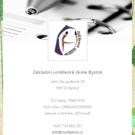
Základní umělecká škola Bystré
nám. Na podkově 59
569 92 Bystré
IČO školy: 70897476
číslo účtu: 1286424339/0800
datová schránka: d25mux8
+420 734 662 267
info@zusbystre.cz