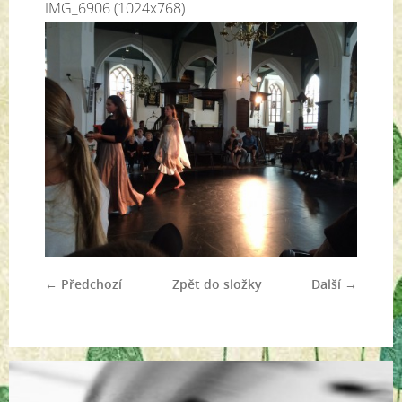
IMG_6906 (1024x768)
← Předchozí
Zpět do složky
Další →