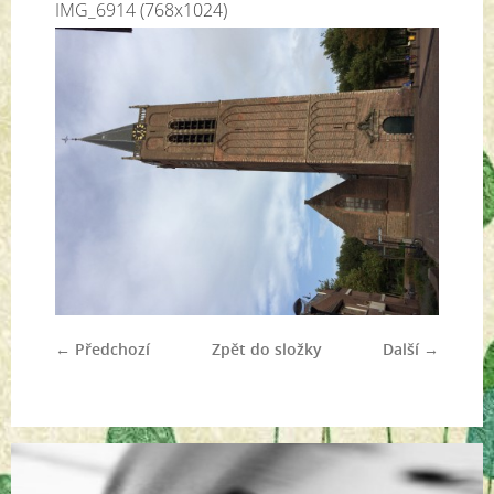
IMG_6914 (768x1024)
← Předchozí
Zpět do složky
Další →