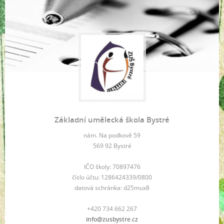
Základní umělecká škola Bystré
nám. Na podkově 59
569 92 Bystré
IČO školy: 70897476
číslo účtu: 1286424339/0800
datová schránka: d25mux8
+420 734 662 267
info@zusbystre.cz