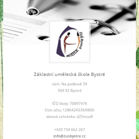
Základní umělecká škola Bystré
nám. Na podkově 59
569 92 Bystré
IČO školy: 70897476
číslo účtu: 1286424339/0800
datová schránka: d25mux8
+420 734 662 267
info@zusbystre.cz