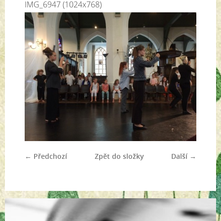
IMG_6947 (1024x768)
← Předchozí
Zpět do složky
Další →