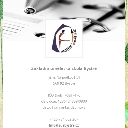
Základní umělecká škola Bystré
nám. Na podkově 59
569 92 Bystré
IČO školy: 70897476
číslo účtu: 1286424339/0800
datová schránka: d25mux8
+420 734 662 267
info@zusbystre.cz