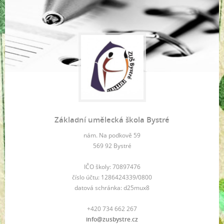
Základní umělecká škola Bystré
nám. Na podkově 59
569 92 Bystré
IČO školy: 70897476
číslo účtu: 1286424339/0800
datová schránka: d25mux8
+420 734 662 267
info@zusbystre.cz