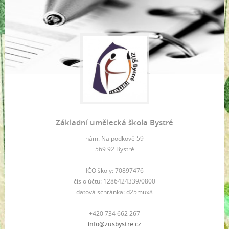
Základní umělecká škola Bystré
nám. Na podkově 59
569 92 Bystré
IČO školy: 70897476
číslo účtu: 1286424339/0800
datová schránka: d25mux8
+420 734 662 267
info@zusbystre.cz