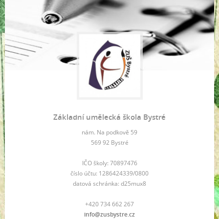
Základní umělecká škola Bystré
nám. Na podkově 59
569 92 Bystré
IČO školy: 70897476
číslo účtu: 1286424339/0800
datová schránka: d25mux8
+420 734 662 267
info@zusbystre.cz