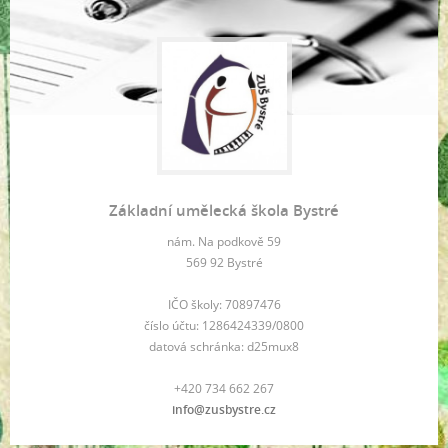
Základní umělecká škola Bystré
nám. Na podkově 59
569 92 Bystré
IČO školy: 70897476
číslo účtu: 1286424339/0800
datová schránka: d25mux8
+420 734 662 267
info@zusbystre.cz